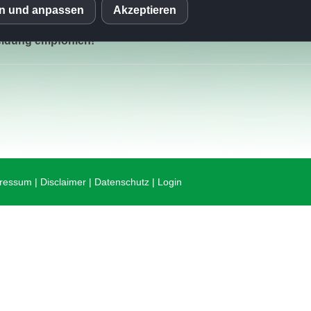
en und anpassen
Akzeptieren
S
meldung empfohlen!
mo (Piwik)
ressum
|
Disclaimer
|
Datenschutz
|
Login