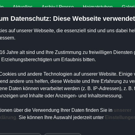
in
Aktuelles
Archiv | Presse
Heimatstuben
Galer
um Datenschutz: Diese Webseite verwendet
ies auf unserer Webseite, die
essenziell sind und uns dabei hel
essern.
16 Jahre alt sind und Ihre Zustimmung zu freiwilligen Dienste
 Erziehungsberechtigten um Erlaubnis bitten.
 Uhr
ookies und andere Technologien auf unserer Website. Einige 
re Helfer
rend andere uns helfen, diese Website und Ihre Erfahrung zu ve
oßfeld
e Daten können verarbeitet werden (z. B. IP-Adressen), z. B. 
n
 Anzeigen und Inhalte oder Anzeigen- und Inhaltsmessung.
n
tionen über die Verwendung Ihrer Daten finden Sie in
unserer
klärung
.
Sie können Ihre Auswahl jederzeit unter
Einstellunge