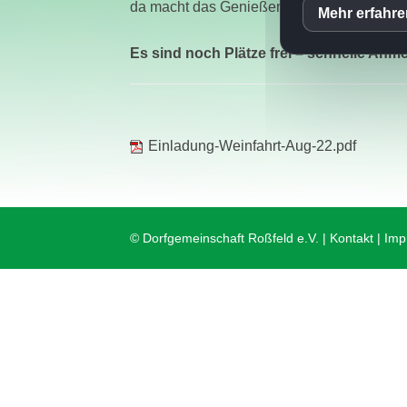
da macht das Genießen Spaß.
Mehr erfahr
inCM
Es sind noch Plätze frei – schnelle An
Mato
Einladung-Weinfahrt-Aug-22.pdf
© Dorfgemeinschaft Roßfeld e.V. |
Kontakt
|
Imp