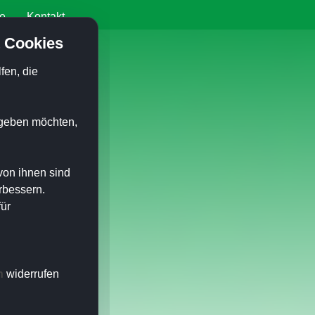
ie
Kontakt
 Cookies
fen, die
n geben möchten,
von ihnen sind
rbessern.
für
n
widerrufen