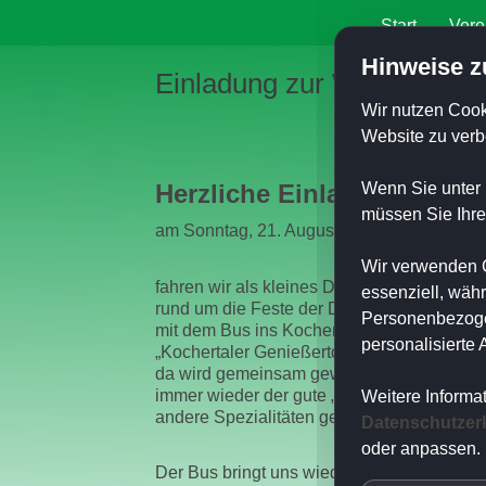
Start
Vere
Hinweise z
Einladung zur Weinfahrt
Wir nutzen Cook
Website zu verb
Herzliche Einladung
Wenn Sie unter 
müssen Sie Ihre
am Sonntag, 21. August 2022, Abfahrt 9:00
Wir verwenden C
fahren wir als kleines Dankeschön für unse
essenziell, wäh
rund um die Feste der Dorfgemeinschaft R
Personenbezogen
mit dem Bus ins Kochertal zur organisierte
personalisierte
„Kochertaler Genießertour“
da wird gemeinsam gewandert und es kan
immer wieder der gute „Kochertaler“ oder
Weitere Informa
andere Spezialitäten genossen werden.
Datenschutzer
oder anpassen.
Der Bus bringt uns wieder zurück,