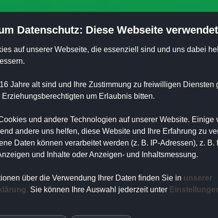
um Datenschutz: Diese Webseite verwendet
in
Aktuelles
Archiv | Presse
Heimatstuben
Galer
ies auf unserer Webseite, die
essenziell sind und uns dabei hel
g 2020
essern.
16 Jahre alt sind und Ihre Zustimmung zu freiwilligen Dienste
ich auf der Mitgliederversammlung 2020 die Urkunde und Vereins
 Erziehungsberechtigten um Erlaubnis bitten.
ookies und andere Technologien auf unserer Website. Einige 
rend andere uns helfen, diese Website und Ihre Erfahrung zu ve
e Daten können verarbeitet werden (z. B. IP-Adressen), z. B. 
 Anzeigen und Inhalte oder Anzeigen- und Inhaltsmessung.
tionen über die Verwendung Ihrer Daten finden Sie in
unserer
klärung
.
Sie können Ihre Auswahl jederzeit unter
Einstellunge