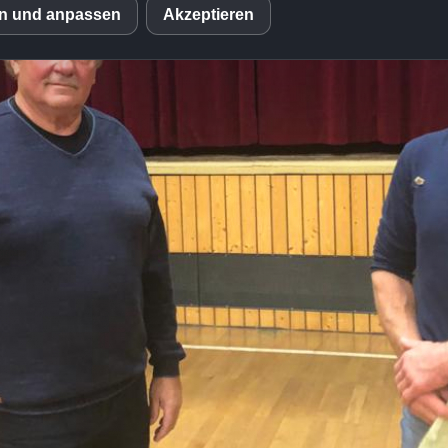
en und anpassen
Akzeptieren
S
mo (Piwik)