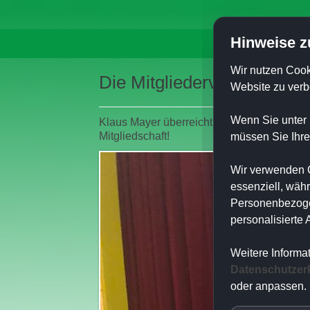
Hinweise z
Start
Vere
Wir nutzen Cook
Die Mitgliederversammlun
Website zu verb
Wenn Sie unter 
Klaus Mayer überreicht Hans Martin Friedr
Mitgliedschaft!
müssen Sie Ihre
Wir verwenden C
essenziell, wäh
Personenbezogen
personalisierte
Weitere Informa
Datenschutzer
oder anpassen.