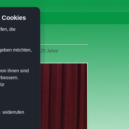
 Cookies
ie
Kontakt
fen, die
n geben möchten,
nadel in Silber für 25 Jahre
von ihnen sind
rbessern.
für
n
widerrufen